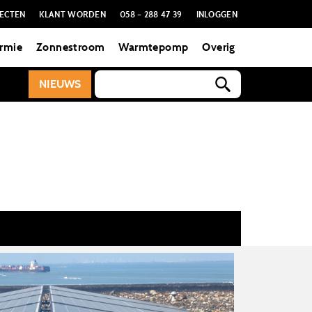
ECTEN
KLANT WORDEN
058 – 288 47 39
INLOGGEN
rmie
Zonnestroom
Warmtepomp
Overig
NIEUWS