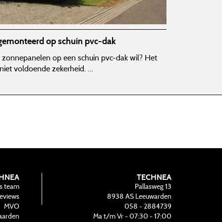
 gemonteerd op schuin pvc-dak
e zonnepanelen op een schuin pvc-dak wil? Het
 niet voldoende zekerheid. …
HNEA
TECHNEA
s team
Pallasweg 13
eviews
8938 AS
Leeuwarden
MVO
058 - 2884739
aarden
Ma t/m Vr - 07:30 - 17:00