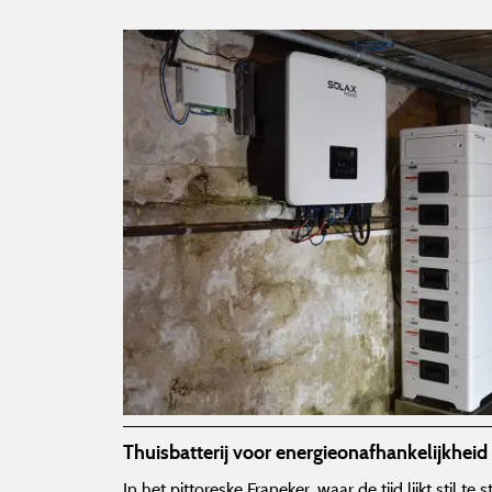
Thuisbatterij voor energieonafhankelijkheid
In het pittoreske Franeker, waar de tijd lijkt stil t