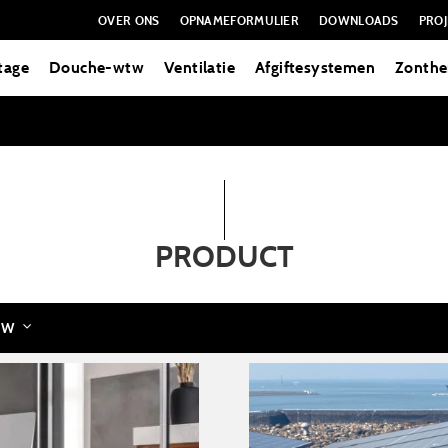
OVER ONS
OPNAMEFORMULIER
DOWNLOADS
PROJ
tage
Douche-wtw
Ventilatie
Afgiftesystemen
Zonthe
PRODUCT
UW