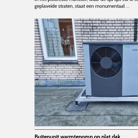
geplaveide straten, staat een monumentaal …
Buitenunit warmtepomp op plat dak