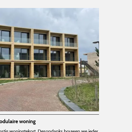
modulaire woning
nstig woningtekort. Desondanks bouwen we ieder