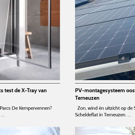
cs test de X-Tray van
PV-montagesysteem oost-w
Terneuzen
r Parcs De Kempervennen?
Zon, wind én uitzicht op de S
 …
Scheldeflat in Terneuzen. …