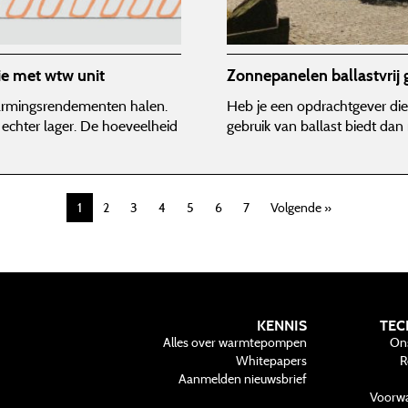
e met wtw unit
Zonnepanelen ballastvrij
armingsrendementen halen.
Heb je een opdrachtgever di
echter lager. De hoeveelheid
gebruik van ballast biedt dan
1
2
3
4
5
6
7
Volgende »
KENNIS
TEC
Alles over warmtepompen
On
Whitepapers
R
Aanmelden nieuwsbrief
Voorw