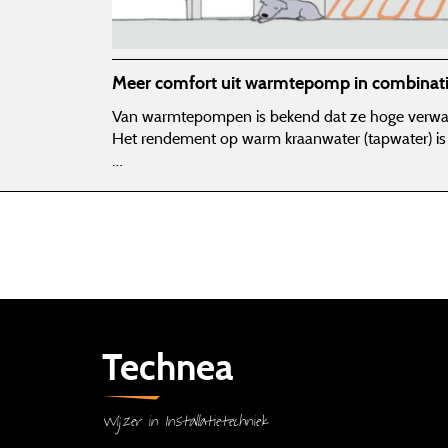
Meer comfort uit warmtepomp in combinati
Van warmtepompen is bekend dat ze hoge verw
Het rendement op warm kraanwater (tapwater) is 
…
Technea
Wijzer in Installatietechniek