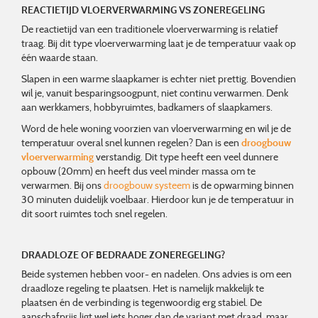
REACTIETIJD VLOERVERWARMING VS ZONEREGELING
De reactietijd van een traditionele vloerverwarming is relatief
traag. Bij dit type vloerverwarming laat je de temperatuur vaak op
één waarde staan.
Slapen in een warme slaapkamer is echter niet prettig. Bovendien
wil je, vanuit besparingsoogpunt, niet continu verwarmen. Denk
aan werkkamers, hobbyruimtes, badkamers of slaapkamers.
Word de hele woning voorzien van vloerverwarming en wil je de
temperatuur overal snel kunnen regelen? Dan is een
droogbouw
vloerverwarming
verstandig. Dit type heeft een veel dunnere
opbouw (20mm) en heeft dus veel minder massa om te
verwarmen. Bij ons
droogbouw systeem
is de opwarming binnen
30 minuten duidelijk voelbaar. Hierdoor kun je de temperatuur in
dit soort ruimtes toch snel regelen.
DRAADLOZE OF BEDRAADE ZONEREGELING?
Beide systemen hebben voor- en nadelen. Ons advies is om een
draadloze regeling te plaatsen. Het is namelijk makkelijk te
plaatsen én de verbinding is tegenwoordig erg stabiel. De
aanschafprijs ligt wel iets hoger dan de variant met draad, maar