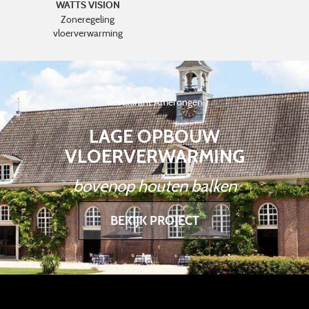
WATTS VISION
Zoneregeling
vloerverwarming
Restaurant Amerongen
LAGE OPBOUW
VLOERVERWARMING
bovenop houten balken
BEKIJK PROJECT