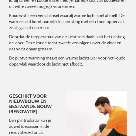
is. Bij ramen en koude muren heb je namelijk last van koudeval en
dit wil je zoveel mogelijk voorkomen.
Koudeval is een verschijnsel waarbij warme lucht snel afkoelt. De
warme lucht komt namelijk in aanraking met een koud oppervlak
zoals glas of een muur.
Doordat de temperatuur van de lucht snel daalt, valt het richting
de vloer. Deze koude tocht zweeft vervolgens over de vloer en
dat voelt onaangenaam.
De plintverwarming maakt een warme luchtsluier voor het koude
oppervlak waardoor de lucht niet afkoelt.
GESCHIKT VOOR
NIEUWBOUW EN
BESTAANDE BOUW
(RENOVATIE)
Een plintradiator kun je
zowel toepassen in de
renovatiesector als