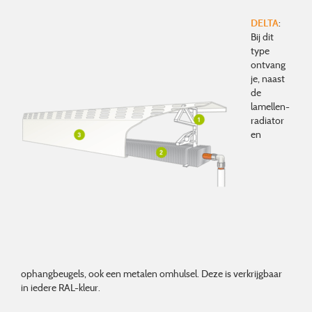
DELTA
:
Bij dit
type
ontvang
je, naast
de
lamellen-
radiator
en
ophangbeugels, ook een metalen omhulsel. Deze is verkrijgbaar
in iedere RAL-kleur.