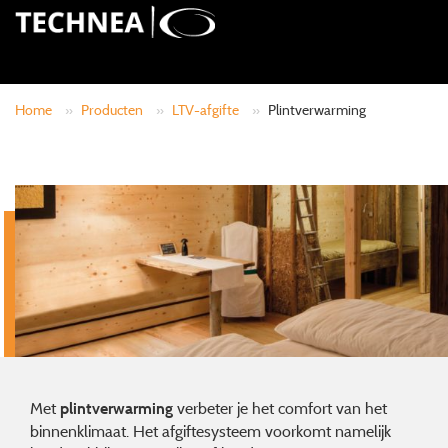
Home
»
Producten
»
LTV-afgifte
»
Plintverwarming
Met
verbeter je het comfort van het
plintverwarming
binnenklimaat. Het afgiftesysteem voorkomt namelijk