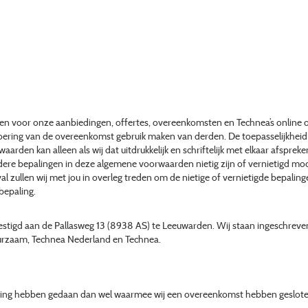
en voor onze aanbiedingen, offertes, overeenkomsten en Technea’s online o
voering van de overeenkomst gebruik maken van derden. De toepasselijkhe
waarden kan alleen als wij dat uitdrukkelijk en schriftelijk met elkaar afspr
rdere bepalingen in deze algemene voorwaarden nietig zijn of vernietigd mo
 zullen wij met jou in overleg treden om de nietige of vernietigde bepalinge
bepaling.
evestigd aan de Pallasweg 13 (8938 AS) te Leeuwarden. Wij staan ingeschr
rzaam, Technea Nederland en Technea.
eding hebben gedaan dan wel waarmee wij een overeenkomst hebben gesloten