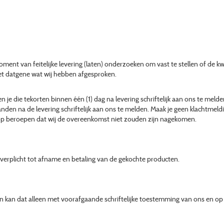
oment van feitelijke levering (laten) onderzoeken om vast te stellen of de k
et datgene wat wij hebben afgesproken.
 je die tekorten binnen één (1) dag na levering schriftelijk aan ons te melde
anden na de levering schriftelijk aan ons te melden. Maak je geen klachtmeldin
r op beroepen dat wij de overeenkomst niet zouden zijn nagekomen.
er verplicht tot afname en betaling van de gekochte producten.
an kan dat alleen met voorafgaande schriftelijke toestemming van ons en o