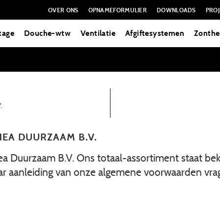
OVER ONS
OPNAMEFORMULIER
DOWNLOADS
PROJ
tage
Douche-wtw
Ventilatie
Afgiftesystemen
Zonthe
.
EA DUURZAAM B.V.
ea Duurzaam B.V. Ons totaal-assortiment staat b
 naar aanleiding van onze algemene voorwaarden v