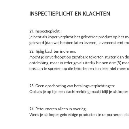
INSPECTIEPLICHT EN KLACHTEN
21. Inspectieplicht:
Je bent als koper verplicht het geleverde product op het m
geleverd (dan wel hebben laten leveren), overeenstemt m
22. Tijdig klachten indienen:
Mocht je onverhoopt op zichtbare tekorten stuiten dan dien
ontdekking, maar in ieder geval uiterlijk binnen drie (3) ma
ons aan te spreken op die tekorten en kun je er niet mee
23. Geen opschorting van betalingsverplichtingen:
Ook als je op tijd een klachtmelding maakt blijf je als kop
24. Retourneren alleen in overleg:
Wens je als koper gebrekkige producten te retourneren, d