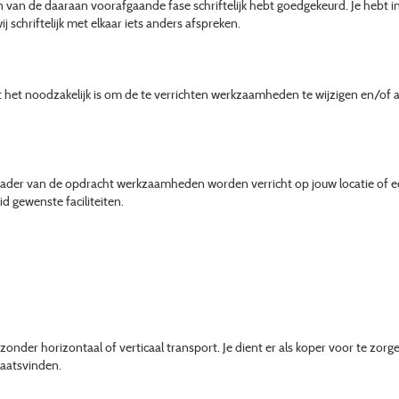
en van de daaraan voorafgaande fase schriftelijk hebt goedgekeurd. Je hebt 
 schriftelijk met elkaar iets anders afspreken.
t het noodzakelijk is om de te verrichten werkzaamheden te wijzigen en/of aan
.
kader van de opdracht werkzaamheden worden verricht op jouw locatie of een
d gewenste faciliteiten.
onder horizontaal of verticaal transport. Je dient er als koper voor te zorge
laatsvinden.