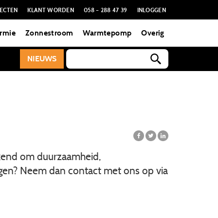
ECTEN
KLANT WORDEN
058 – 288 47 39
INLOGGEN
rmie
Zonnestroom
Warmtepomp
Overig
NIEUWS
ekend om duurzaamheid,
ragen? Neem dan contact met ons op via