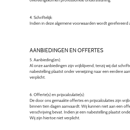
overeengekomen professionele ondersteuning.
4. Schriftelijk:
Indien in deze algemene voorwaarden wordt gerefereerd aan
AANBIEDINGEN EN OFFERTES
5. Aanbieding(en):
Al onze aanbiedingen zijn vrijblijvend, tenzij wij dat schri
nabestelling plaatst onder verwijzing naar een eerdere aan
verplicht.
6. Offerte(s) en prijscalculatie(s):
De door ons gemaakte offertes en prijscalculaties zijn vrijbl
binnen tien dagen aanvaardt. Wij kunnen niet aan een offer
verschrijving bevat. Indien je een nabestelling plaatst ond
Wij zijn hiertoe niet verplicht.