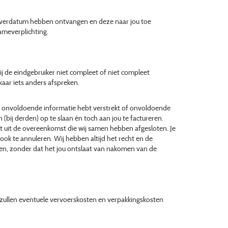
 leverdatum hebben ontvangen en deze naar jou toe
ameverplichting.
bij de eindgebruiker niet compleet of niet compleet
kaar iets anders afspreken.
t of onvoldoende informatie hebt verstrekt of onvoldoende
 (bij derden) op te slaan én toch aan jou te factureren.
t uit de overeenkomst die wij samen hebben afgesloten. Je
k te annuleren. Wij hebben altijd het recht en de
eren, zonder dat het jou ontslaat van nakomen van de
 zullen eventuele vervoerskosten en verpakkingskosten