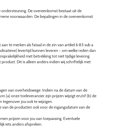
le ondersteuning. De overeenkomst bestaat uit de
lgemene voorwaarden. De bepalingen in de overeenkomst
 aan te merken als fataal in de zin van artikel 6:83 sub a
indicatieve) levertijd kunnen leveren – om welke reden dan
sprakelijkheid met betrekking tot niet tijdige levering
product. Dit is alleen anders indien wij schriftelijk met
ffingen van overheidswege. Indien na de datum van de
n (a) onze toeleverancier zijn prijzen wijzigt en/of (b) de
en tegenover jou ook te wijzigen.
me van de producten ook voor de ingangsdatum van de
omen prijzen voor jou van toepassing. Eventuele
ijk iets anders afspreken.