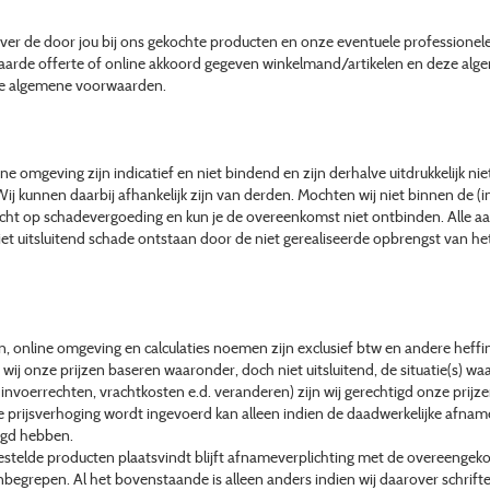
 over de door jou bij ons gekochte producten en onze eventuele professione
vaarde offerte of online akkoord gegeven winkelmand/artikelen en deze a
ze algemene voorwaarden.
e omgeving zijn indicatief en niet bindend en zijn derhalve uitdrukkelijk niet
 Wij kunnen daarbij afhankelijk zijn van derden. Mochten wij niet binnen de (
recht op schadevergoeding en kun je de overeenkomst niet ontbinden. Alle aan
niet uitsluitend schade ontstaan door de niet gerealiseerde opbrengst van het 
jsten, online omgeving en calculaties noemen zijn exclusief btw en andere he
 onze prijzen baseren waaronder, doch niet uitsluitend, de situatie(s) waari
, invoerrechten, vrachtkosten e.d. veranderen) zijn wij gerechtigd onze prijz
 prijsverhoging wordt ingevoerd kan alleen indien de daadwerkelijke afna
tigd hebben.
bestelde producten plaatsvindt blijft afnameverplichting met de overeengek
inbegrepen. Al het bovenstaande is alleen anders indien wij daarover schriftel