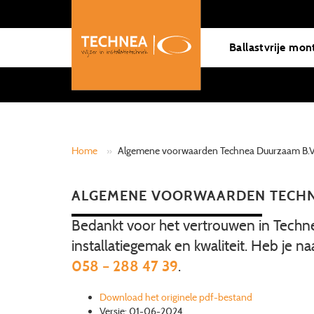
Ballastvrije mon
Home
»
Algemene voorwaarden Technea Duurzaam B.V
ALGEMENE VOORWAARDEN TECHN
Bedankt voor het vertrouwen in Techn
installatiegemak en kwaliteit. Heb je
058 – 288 47 39
.
Download het originele pdf-bestand
Versie: 01-06-2024