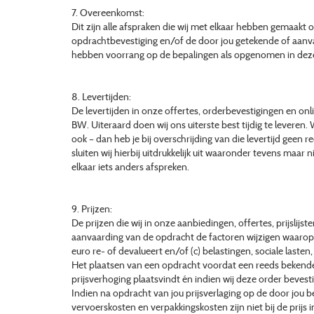
7. Overeenkomst:
Dit zijn alle afspraken die wij met elkaar hebben gemaakt
opdrachtbevestiging en/of de door jou getekende of aan
hebben voorrang op de bepalingen als opgenomen in de
8. Levertijden:
De levertijden in onze offertes, orderbevestigingen en onlin
BW. Uiteraard doen wij ons uiterste best tijdig te leveren.
ook – dan heb je bij overschrijding van die levertijd geen 
sluiten wij hierbij uitdrukkelijk uit waaronder tevens maar 
elkaar iets anders afspreken.
9. Prijzen:
De prijzen die wij in onze aanbiedingen, offertes, prijsli
aanvaarding van de opdracht de factoren wijzigen waarop wij
euro re- of devalueert en/of (c) belastingen, sociale lasten
Het plaatsen van een opdracht voordat een reeds bekende
prijsverhoging plaatsvindt én indien wij deze order beves
Indien na opdracht van jou prijsverlaging op de door jou 
vervoerskosten en verpakkingskosten zijn niet bij de prijs 