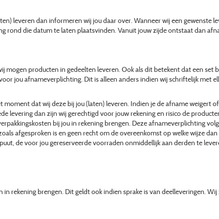
laten) leveren dan informeren wij jou daar over. Wanneer wij een gewenste
ing rond die datum te laten plaatsvinden. Vanuit jouw zijde ontstaat dan afn
 wij mogen producten in gedeelten leveren. Ook als dit betekent dat een set 
 jou afnameverplichting. Dit is alleen anders indien wij schriftelijk met el
het moment dat wij deze bij jou (laten) leveren. Indien je de afname weiger
de levering dan zijn wij gerechtigd voor jouw rekening en risico de producten
rpakkingskosten bij jou in rekening brengen. Deze afnameverplichting volg
als afgesproken is en geen recht om de overeenkomst op welke wijze dan oo
dispuut, de voor jou gereserveerde voorraden onmiddellijk aan derden te lev
n rekening brengen. Dit geldt ook indien sprake is van deelleveringen. Wij