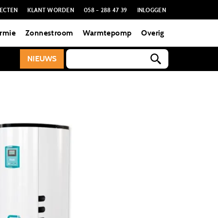
ECTEN
KLANT WORDEN
058 – 288 47 39
INLOGGEN
rmie
Zonnestroom
Warmtepomp
Overig
NIEUWS