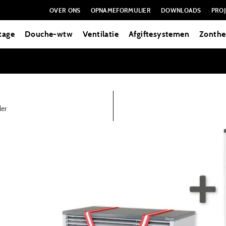
OVER ONS
OPNAMEFORMULIER
DOWNLOADS
PROJ
tage
Douche-wtw
Ventilatie
Afgiftesystemen
Zonthe
ler