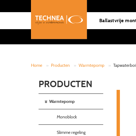
Ballastvrije mon
Home
»
Producten
»
Warmtepomp
»
Tapwaterboi
PRODUCTEN
Warmtepomp
Monoblock
Slimme regeling