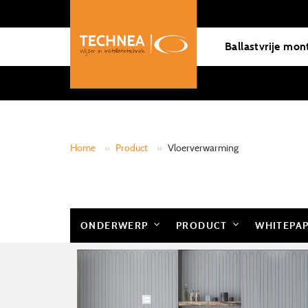
Ballastvrije mon
Home
»
Product
»
Vloerverwarming
ONDERWERP
PRODUCT
WHITEPA