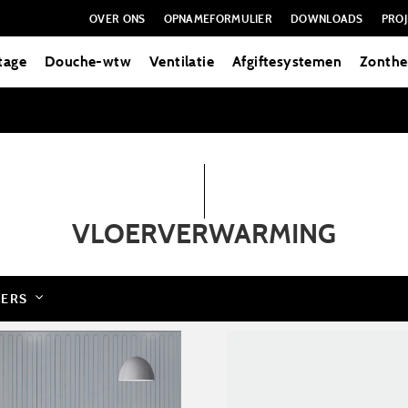
OVER ONS
OPNAMEFORMULIER
DOWNLOADS
PROJ
tage
Douche-wtw
Ventilatie
Afgiftesystemen
Zonthe
VLOERVERWARMING
PERS