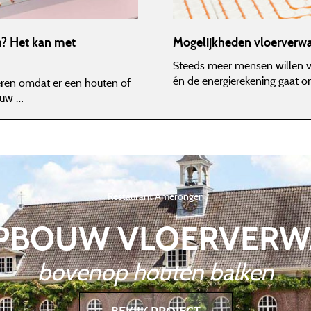
n? Het kan met
Mogelijkheden vloerverwa
Steeds meer mensen willen vl
én de energierekening gaat 
eren omdat er een houten of
ouw …
Restaurant Amerongen
OPBOUW VLOERVERW
bovenop houten balken