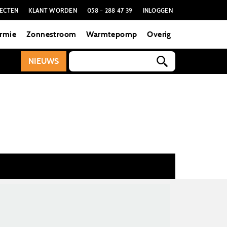
ECTEN
KLANT WORDEN
058 – 288 47 39
INLOGGEN
rmie
Zonnestroom
Warmtepomp
Overig
NIEUWS