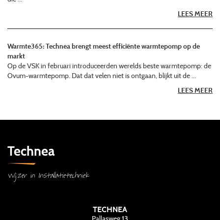
LEES MEER
Warmte365: Technea brengt meest efficiënte warmtepomp op de
markt
Op de VSK in februari introduceerden werelds beste warmtepomp: de
Ovum-warmtepomp. Dat dat velen niet is ontgaan, blijkt uit de …
LEES MEER
Technea
Wijzer in Installatietechniek
TECHNEA
Pallasweg 13