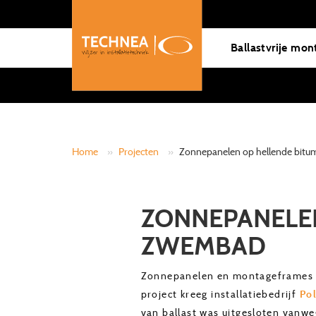
Ballastvrije mon
Home
»
Projecten
»
Zonnepanelen op hellende bit
ZONNEPANELEN
ZWEMBAD
Zonnepanelen en montageframes kun
project kreeg installatiebedrijf
Pol
van ballast was uitgesloten vanw