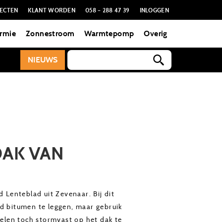
ECTEN
KLANT WORDEN
058 – 288 47 39
INLOGGEN
rmie
Zonnestroom
Warmtepomp
Overig
NIEUWS
DAK VAN
Lenteblad uit Zevenaar. Bij dit
 bitumen te leggen, maar gebruik
elen toch stormvast op het dak te