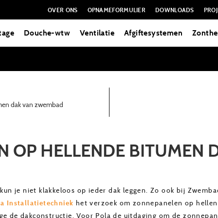
OVER ONS
OPNAMEFORMULIER
DOWNLOADS
PROJ
tage
Douche-wtw
Ventilatie
Afgiftesystemen
Zonthe
umen dak van zwembad
 OP HELLENDE BITUMEN 
 je niet klakkeloos op ieder dak leggen. Zo ook bij Zwembad 
a Installatietechniek
het verzoek om zonnepanelen op hellend
ege de dakconstructie. Voor Pola de uitdaging om de zonnepan