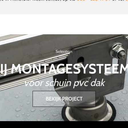
Solention
IJ MONTAGESYSTEE
voor schuin pvc dak
BEKIJK PROJECT