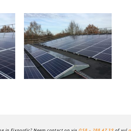
sse in Fixnordic? Neem contact op via
058 – 288 47 39
of vul
o