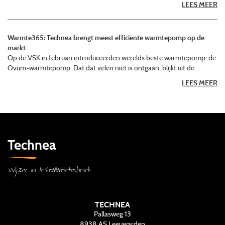
LEES MEER
Warmte365: Technea brengt meest efficiënte warmtepomp op de
markt
Op de VSK in februari introduceerden werelds beste warmtepomp: de
Ovum-warmtepomp. Dat dat velen niet is ontgaan, blijkt uit de …
LEES MEER
Technea
Wijzer in Installatietechniek
TECHNEA
Pallasweg 13
8938 AS
Leeuwarden