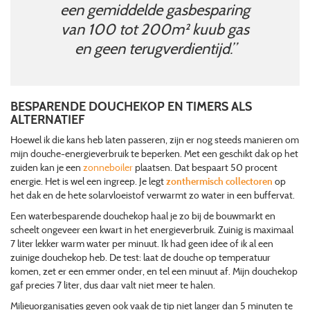
een gemiddelde gasbesparing
van 100 tot 200m² kuub gas
en geen terugverdientijd.”
BESPARENDE DOUCHEKOP EN TIMERS ALS
ALTERNATIEF
Hoewel ik die kans heb laten passeren, zijn er nog steeds manieren om
mijn douche-energieverbruik te beperken. Met een geschikt dak op het
zuiden kan je een
zonneboiler
plaatsen. Dat bespaart 50 procent
energie. Het is wel een ingreep. Je legt
zonthermisch collectoren
op
het dak en de hete solarvloeistof verwarmt zo water in een buffervat.
Een waterbesparende douchekop haal je zo bij de bouwmarkt en
scheelt ongeveer een kwart in het energieverbruik. Zuinig is maximaal
7 liter lekker warm water per minuut. Ik had geen idee of ik al een
zuinige douchekop heb. De test: laat de douche op temperatuur
komen, zet er een emmer onder, en tel een minuut af. Mijn douchekop
gaf precies 7 liter, dus daar valt niet meer te halen.
Milieuorganisaties geven ook vaak de tip niet langer dan 5 minuten te