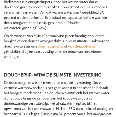
Badkamers zijn energieslurpers, door het warme water dat er
doorheen gaat. 15 procent van alle CO2-uitstoot in huis is voor het
verwarmen van water. Van dat warme water komt gemiddeld 80
procent uit de douchekop. Er bestaat een apparaat dat die warmte
deels terugwint, toepasselijk genaamd de ‘douche-
warmteterugwinning’ (wtw).
Op de website van Milieu Centraal vind je een handige tool om te
bekijken of een douche-wtw geschikt is in jouw situatie. Vaak worden
douche-wtw’s als een
douchepijp-wtw
of
douchegoot-wtw
geïnstalleerd bij een verbouwing of bij de bouw van nieuwbouw
woningen.
DOUCHEPIJP-WTW DE SLIMSTE INVESTERING
De douchepijp-wtw is de meest interessante investering. Deze
verticale warmtewisselaar is het goedkoopst in aanschaf én behaalt
het hoogste rendement. Een douchepijp-wtw leidt het warme water
uit het putje langs de aanvoer van het koude water, via een
dubbelwandige verticale pijp. Het afvalwater helpt zo bij het
opwarmen van het douchewater. Hij kost 650 euro inclusief aanleg, en
bespaart 100 kuub gas. Dat is bijna 50 procent van al het aardgas dat