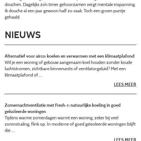
douchen. Dagelijks zo’n timer gehoorzamen vergt mentale inspanning.
Ik douche al een jaar gewoon half zo vaak. Toch een groen puntje
gehaald.
NIEUWS
Alternatief voor airco: koelen en verwarmen met een klimaatplafond
Wil je een woning of gebouw aangenaam koel houden zonder koude
luchtstromen, zichtbare binnenunits of ventilatorgeluid? Met een
klimaatplafond of …
LEES MEER
Zomernachtventilatie met Fresh-r: natuurlijke koeling in goed
geïsoleerde woningen
Tijdens warme zomerdagen warmt een woning, zeker bij veel
zoninstraling, flink op. In moderne of goed geïsoleerde woningen blijft
die …
LEES MEER