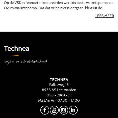
Op de VSK in februari introduceerden werelds beste warmtepomp: de
Ovum-warmtepomp. Dat dat velen niet is ontgaan, blijkt uit de …
LEES MEER
Technea
Wijzer in Installatietechniek
TECHNEA
Pallasweg 13
8938 AS
Leeuwarden
058 - 2884739
Ma t/m Vr - 07:30 - 17:00