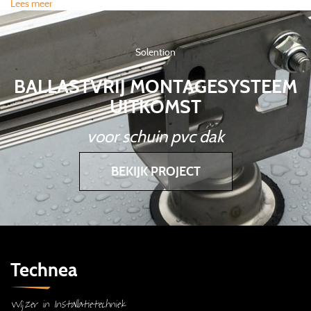
Lees meer
Solention
BALLASTVRIJ MONTAGESYSTEEM
UITKOMST
voor schuin pvc dak
BEKIJK PROJECT
Technea
Wijzer in Installatietechniek