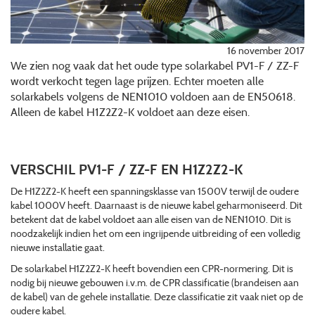
16 november 2017
We zien nog vaak dat het oude type solarkabel PV1-F / ZZ-F
wordt verkocht tegen lage prijzen. Echter moeten alle
solarkabels volgens de NEN1010 voldoen aan de EN50618.
Alleen de kabel H1Z2Z2-K voldoet aan deze eisen.
VERSCHIL PV1-F / ZZ-F EN H1Z2Z2-K
De H1Z2Z2-K heeft een spanningsklasse van 1500V terwijl de oudere
kabel 1000V heeft. Daarnaast is de nieuwe kabel geharmoniseerd. Dit
betekent dat de kabel voldoet aan alle eisen van de NEN1010. Dit is
noodzakelijk indien het om een ingrijpende uitbreiding of een volledig
nieuwe installatie gaat.
De solarkabel H1Z2Z2-K heeft bovendien een CPR-normering. Dit is
nodig bij nieuwe gebouwen i.v.m. de CPR classificatie (brandeisen aan
de kabel) van de gehele installatie. Deze classificatie zit vaak niet op de
oudere kabel.