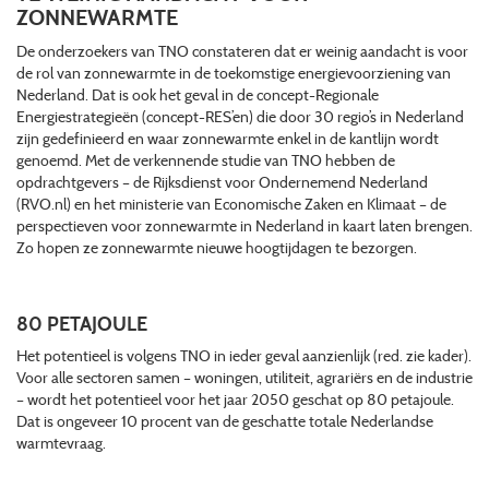
ZONNEWARMTE
De onderzoekers van TNO constateren dat er weinig aandacht is voor
de rol van zonnewarmte in de toekomstige energievoorziening van
Nederland. Dat is ook het geval in de concept-Regionale
Energiestrategieën (concept-RES’en) die door 30 regio’s in Nederland
zijn gedefinieerd en waar zonnewarmte enkel in de kantlijn wordt
genoemd. Met de verkennende studie van TNO hebben de
opdrachtgevers – de Rijksdienst voor Ondernemend Nederland
(RVO.nl) en het ministerie van Economische Zaken en Klimaat – de
perspectieven voor zonnewarmte in Nederland in kaart laten brengen.
Zo hopen ze zonnewarmte nieuwe hoogtijdagen te bezorgen.
80 PETAJOULE
Het potentieel is volgens TNO in ieder geval aanzienlijk (red. zie kader).
Voor alle sectoren samen – woningen, utiliteit, agrariërs en de industrie
– wordt het potentieel voor het jaar 2050 geschat op 80 petajoule.
Dat is ongeveer 10 procent van de geschatte totale Nederlandse
warmtevraag.