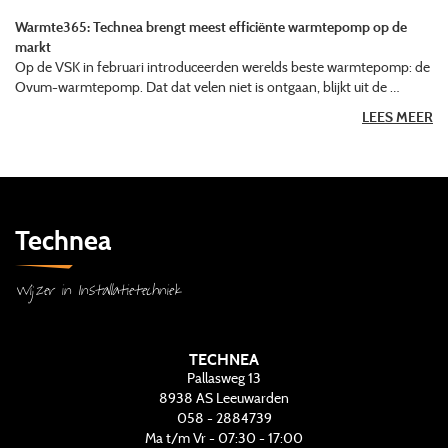
Warmte365: Technea brengt meest efficiënte warmtepomp op de
markt
Op de VSK in februari introduceerden werelds beste warmtepomp: de
Ovum-warmtepomp. Dat dat velen niet is ontgaan, blijkt uit de …
LEES MEER
Technea
Wijzer in Installatietechniek
TECHNEA
Pallasweg 13
8938 AS
Leeuwarden
058 - 2884739
Ma t/m Vr - 07:30 - 17:00