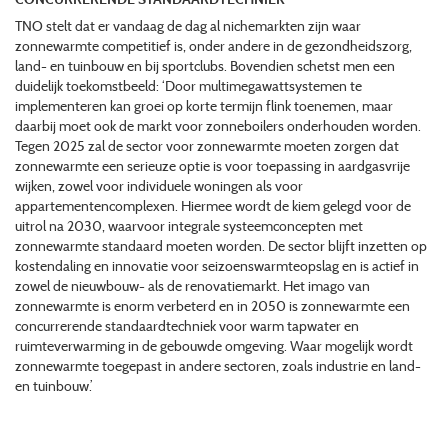
TNO stelt dat er vandaag de dag al nichemarkten zijn waar
zonnewarmte competitief is, onder andere in de gezondheidszorg,
land- en tuinbouw en bij sportclubs. Bovendien schetst men een
duidelijk toekomstbeeld: ‘Door multimegawattsystemen te
implementeren kan groei op korte termijn flink toenemen, maar
daarbij moet ook de markt voor zonneboilers onderhouden worden.
Tegen 2025 zal de sector voor zonnewarmte moeten zorgen dat
zonnewarmte een serieuze optie is voor toepassing in aardgasvrije
wijken, zowel voor individuele woningen als voor
appartementencomplexen. Hiermee wordt de kiem gelegd voor de
uitrol na 2030, waarvoor integrale systeemconcepten met
zonnewarmte standaard moeten worden. De sector blijft inzetten op
kostendaling en innovatie voor seizoenswarmteopslag en is actief in
zowel de nieuwbouw- als de renovatiemarkt. Het imago van
zonnewarmte is enorm verbeterd en in 2050 is zonnewarmte een
concurrerende standaardtechniek voor warm tapwater en
ruimteverwarming in de gebouwde omgeving. Waar mogelijk wordt
zonnewarmte toegepast in andere sectoren, zoals industrie en land-
en tuinbouw.’