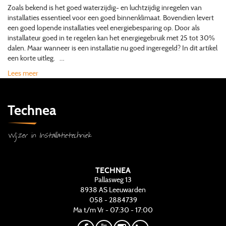
Zoals bekend is het goed waterzijdig- en luchtzijdig inregelen van
installaties essentieel voor een goed binnenklimaat. Bovendien levert
een goed lopende installaties veel energiebesparing op. Door als
installateur goed in te regelen kan het energiegebruik met 25 tot 30%
dalen. Maar wanneer is een installatie nu goed ingeregeld? In dit artikel
een korte uitleg. …
Lees meer
Technea
Wijzer in Installatietechniek
TECHNEA
Pallasweg 13
8938 AS
Leeuwarden
058 - 2884739
Ma t/m Vr - 07:30 - 17:00