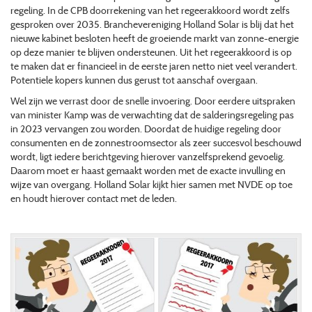
regeling. In de CPB doorrekening van het regeerakkoord wordt zelfs
gesproken over 2035. Branchevereniging Holland Solar is blij dat het
nieuwe kabinet besloten heeft de groeiende markt van zonne-energie
op deze manier te blijven ondersteunen. Uit het regeerakkoord is op
te maken dat er financieel in de eerste jaren netto niet veel verandert.
Potentiele kopers kunnen dus gerust tot aanschaf overgaan.
Wel zijn we verrast door de snelle invoering. Door eerdere uitspraken
van minister Kamp was de verwachting dat de salderingsregeling pas
in 2023 vervangen zou worden. Doordat de huidige regeling door
consumenten en de zonnestroomsector als zeer succesvol beschouwd
wordt, ligt iedere berichtgeving hierover vanzelfsprekend gevoelig.
Daarom moet er haast gemaakt worden met de exacte invulling en
wijze van overgang. Holland Solar kijkt hier samen met NVDE op toe
en houdt hierover contact met de leden.