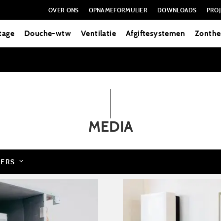
OVER ONS
OPNAMEFORMULIER
DOWNLOADS
PROJ
tage
Douche-wtw
Ventilatie
Afgiftesystemen
Zonthe
MEDIA
PERS