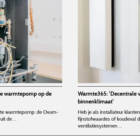
nte warmtepomp op de
Warmte365: 'Decentrale v
binnenklimaat'
beste warmtepomp: de Ovum-
Heb je als installateur klan
uit de …
fijnstofwaardes of koudeval 
ventilatiesystemen …