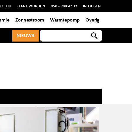
ECTEN
KLANT WORDEN
058 – 288 47 39
INLOGGEN
rmie
Zonnestroom
Warmtepomp
Overig
NIEUWS