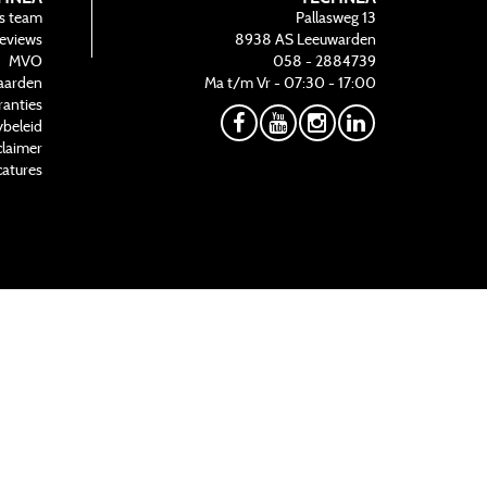
s team
Pallasweg 13
eviews
8938 AS
Leeuwarden
MVO
058 - 2884739
aarden
Ma t/m Vr - 07:30 - 17:00
ranties
ybeleid
claimer
atures