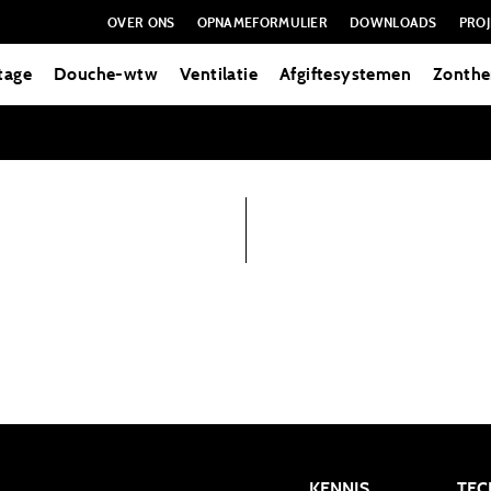
OVER ONS
OPNAMEFORMULIER
DOWNLOADS
PROJ
tage
Douche-wtw
Ventilatie
Afgiftesystemen
Zonthe
KENNIS
TEC