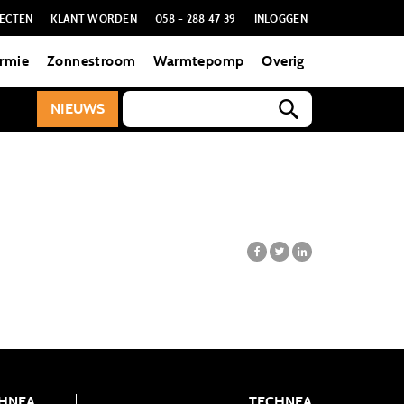
ECTEN
KLANT WORDEN
058 – 288 47 39
INLOGGEN
rmie
Zonnestroom
Warmtepomp
Overig
NIEUWS
HNEA
TECHNEA