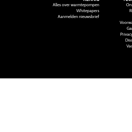
Alles over warmtepompen
On
Whitepapers
R
Aanmelden nieuwsbrief
Voorw
Ga
Privac
Dis
Vac