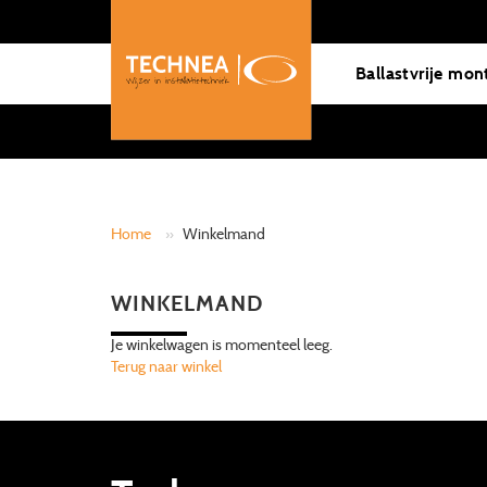
Ballastvrije mon
Home
»
Winkelmand
WINKELMAND
Je winkelwagen is momenteel leeg.
Terug naar winkel