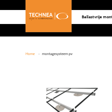
Ballastvrije mon
Home
»
montagesysteem pv