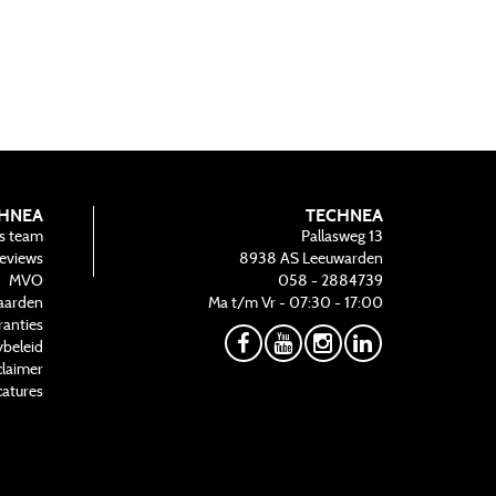
HNEA
TECHNEA
s team
Pallasweg 13
eviews
8938 AS
Leeuwarden
MVO
058 - 2884739
aarden
Ma t/m Vr - 07:30 - 17:00
ranties
ybeleid
claimer
atures