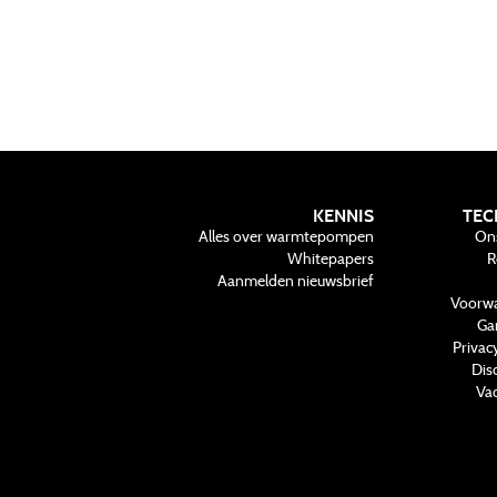
KENNIS
TEC
Alles over warmtepompen
On
Whitepapers
R
Aanmelden nieuwsbrief
Voorw
Ga
Privac
Dis
Vac