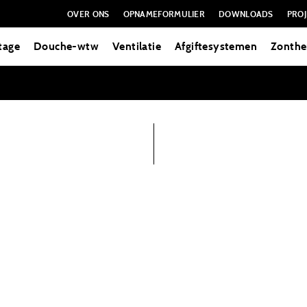
OVER ONS
OPNAMEFORMULIER
DOWNLOADS
PROJ
tage
Douche-wtw
Ventilatie
Afgiftesystemen
Zonthe