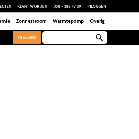
ECTEN
KLANT WORDEN
058 – 288 47 39
INLOGGEN
rmie
Zonnestroom
Warmtepomp
Overig
NIEUWS