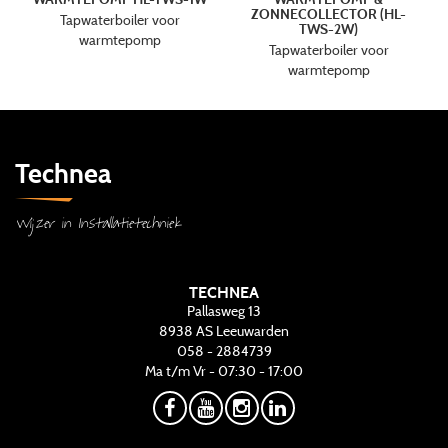
ZONNECOLLECTOR (HL-
Tapwaterboiler voor
TWS-2W)
warmtepomp
Tapwaterboiler voor
warmtepomp
Technea
Wijzer in Installatietechniek
TECHNEA
Pallasweg 13
8938 AS
Leeuwarden
058 - 2884739
Ma t/m Vr - 07:30 - 17:00