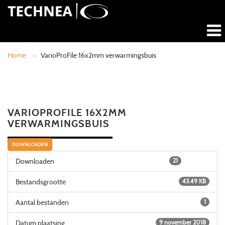
Home
»
VarioProFile 16x2mm verwarmingsbuis
VARIOPROFILE 16X2MM
VERWARMINGSBUIS
DOWNLOADEN
Downloaden
21
Bestandsgrootte
43.49 KB
Aantal bestanden
1
Datum plaatsing
9 november 2018