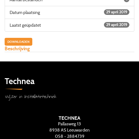
Datum plaatsing
29 april 2019
Laatst geüpdatet
29 april 2019
DOWNLOADEN
Beschrijving
Technea
Wijzer in Installatietechniek
TECHNEA
Pallasweg 13
8938 AS
Leeuwarden
058 - 2884739