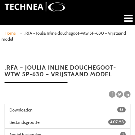
Home
»
.RFA – Joulia Inline douchegoot-wtw 5P-630 – Vrijstaand
model
.RFA – JOULIA INLINE DOUCHEGOOT-
WTW 5P-630 – VRIJSTAAND MODEL
Downloaden
63
Bestandsgrootte
4.07 MB
Aantal bestanden
1