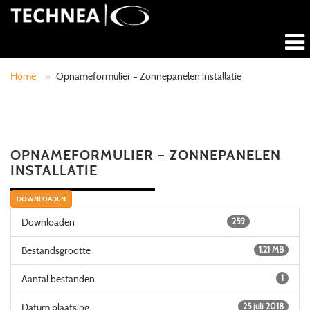
Home
»
Opnameformulier – Zonnepanelen installatie
OPNAMEFORMULIER – ZONNEPANELEN
INSTALLATIE
DOWNLOADEN
Downloaden
259
Bestandsgrootte
1.21 MB
Aantal bestanden
1
Datum plaatsing
25 juli 2018