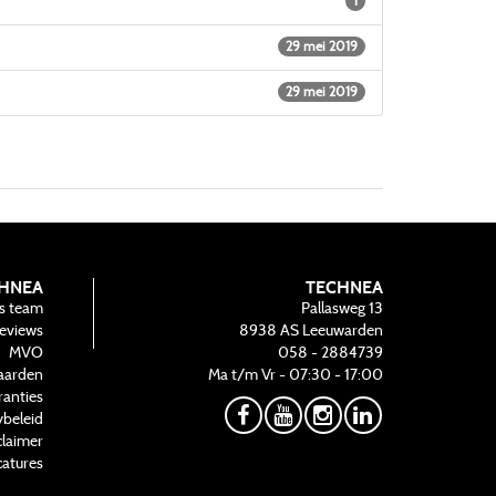
1
29 mei 2019
29 mei 2019
HNEA
TECHNEA
s team
Pallasweg 13
eviews
8938 AS
Leeuwarden
MVO
058 - 2884739
aarden
Ma t/m Vr - 07:30 - 17:00
ranties
ybeleid
claimer
atures