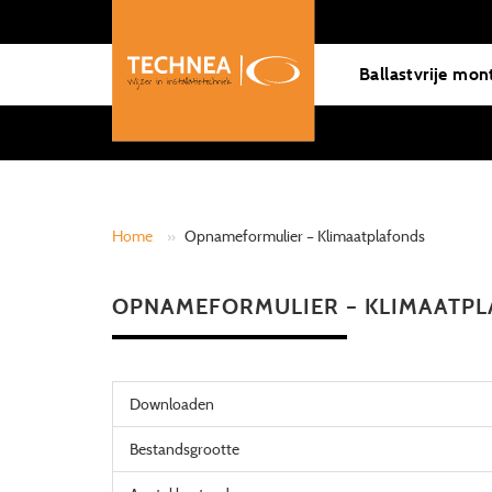
Ballastvrije mon
Home
»
Opnameformulier – Klimaatplafonds
OPNAMEFORMULIER – KLIMAATP
Downloaden
Bestandsgrootte