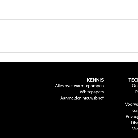
KENNIS
TEC
Alles over warmtepompen
On
Whitepapers
R
Aanmelden nieuwsbrief
Voorw
Ga
Privac
Dis
Vac