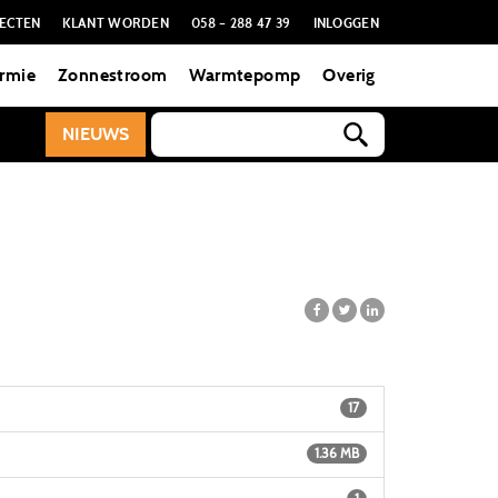
ECTEN
KLANT WORDEN
058 – 288 47 39
INLOGGEN
rmie
Zonnestroom
Warmtepomp
Overig
NIEUWS
17
1.36 MB