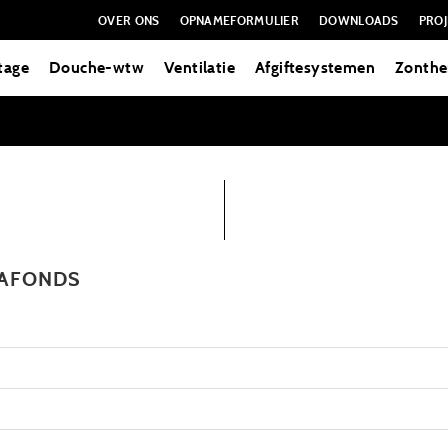
OVER ONS
OPNAMEFORMULIER
DOWNLOADS
PROJ
tage
Douche-wtw
Ventilatie
Afgiftesystemen
Zonthe
LAFONDS