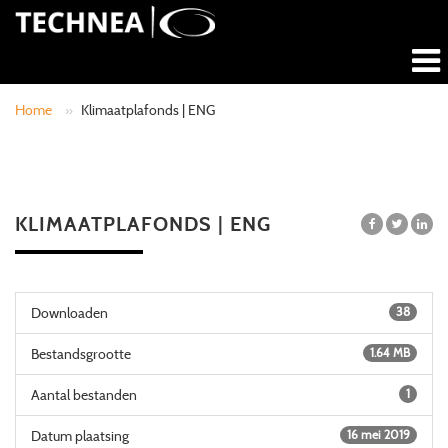
Home
»
Klimaatplafonds | ENG
KLIMAATPLAFONDS | ENG
Downloaden
38
Bestandsgrootte
1.64 MB
Aantal bestanden
1
Datum plaatsing
16 mei 2019