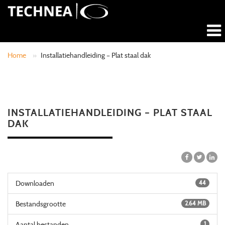
Home
»
Installatiehandleiding – Plat staal dak
INSTALLATIEHANDLEIDING – PLAT STAAL
DAK
Downloaden
44
Bestandsgrootte
2.64 MB
Aantal bestanden
1