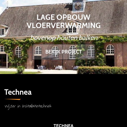
Restaurant Amerongen
LAGE OPBOUW
VLOERVERWARMING
bovenop houten balken
BEKIJK PROJECT
Technea
Wijzer in Installatietechniek
TECHNEA