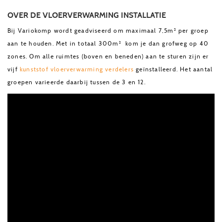
OVER DE VLOERVERWARMING INSTALLATIE
Bij Variokomp wordt geadviseerd om maximaal 7,5m² per groep
aan te houden. Met in totaal 300m² kom je dan grofweg op 40
zones. Om alle ruimtes (boven en beneden) aan te sturen zijn er
vijf
kunststof vloerverwarming verdelers
geïnstalleerd. Het aantal
groepen varieerde daarbij tussen de 3 en 12.