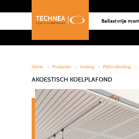
Ballastvrije mon
Home
»
Producten
»
Koeling
»
Plafondkoeling
»
AKOESTISCH KOELPLAFOND