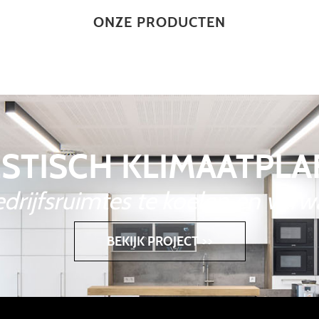
ONZE PRODUCTEN
STISCH KLIMAATPL
drijfsruimtes te koelen en ver
BEKIJK PROJECT >>