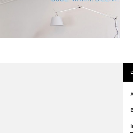
A
B
I