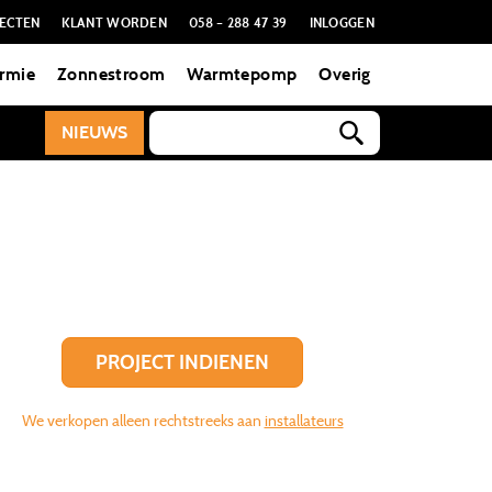
ECTEN
KLANT WORDEN
058 – 288 47 39
INLOGGEN
rmie
Zonnestroom
Warmtepomp
Overig
NIEUWS
PROJECT INDIENEN
We verkopen alleen rechtstreeks aan
installateurs