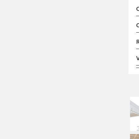
O
O
R
V