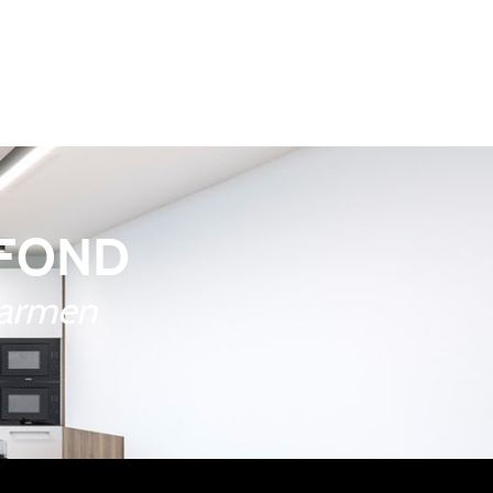
AFOND
warmen