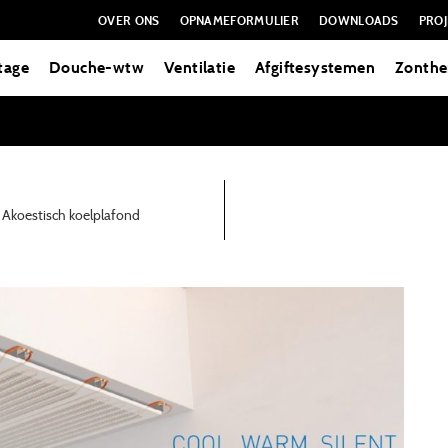
OVER ONS
OPNAMEFORMULIER
DOWNLOADS
PROJ
tage
Douche-wtw
Ventilatie
Afgiftesystemen
Zonthe
Akoestisch koelplafond