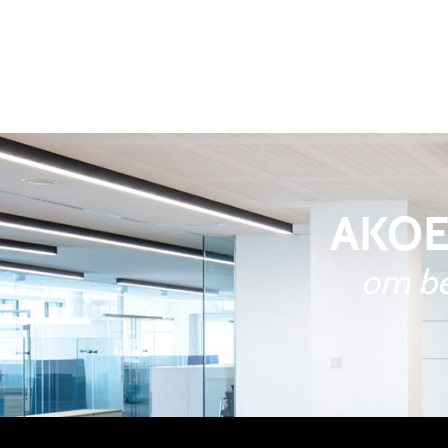
AKOE
om be