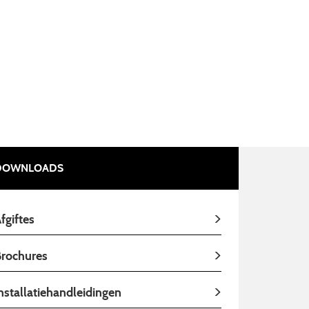
DOWNLOADS
fgiftes
rochures
nstallatiehandleidingen