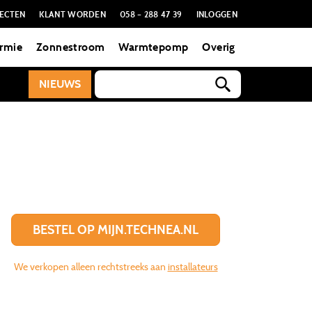
ECTEN
KLANT WORDEN
058 – 288 47 39
INLOGGEN
rmie
Zonnestroom
Warmtepomp
Overig
NIEUWS
BESTEL OP MIJN.TECHNEA.NL
We verkopen alleen rechtstreeks aan
installateurs