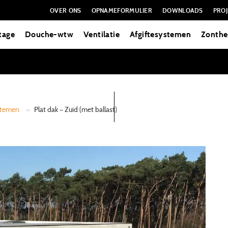
OVER ONS
OPNAMEFORMULIER
DOWNLOADS
PROJ
tage
Douche-wtw
Ventilatie
Afgiftesystemen
Zonthe
stemen
»
Plat dak – Zuid (met ballast)