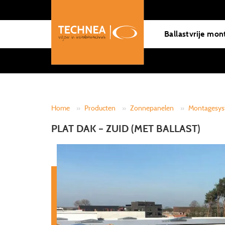
Ballastvrije mon
Home
»
Producten
»
Zonnepanelen
»
Montagesy
PLAT DAK – ZUID (MET BALLAST)