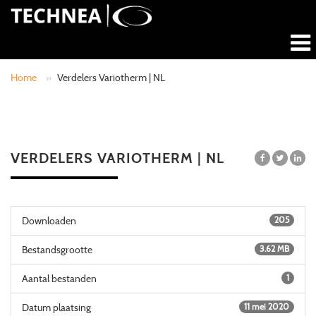
Home
»
Verdelers Variotherm | NL
VERDELERS VARIOTHERM | NL
Downloaden
205
Bestandsgrootte
3.62 MB
Aantal bestanden
1
Datum plaatsing
11 mei 2020