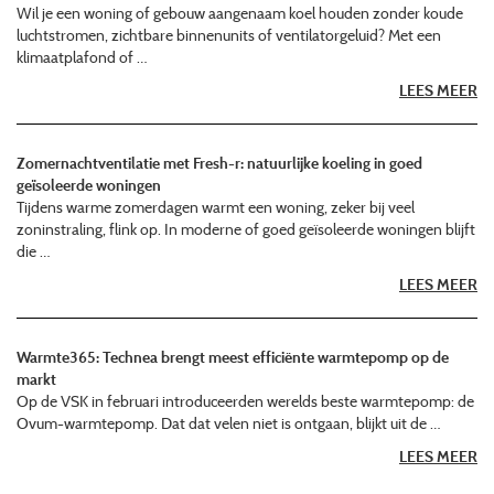
Wil je een woning of gebouw aangenaam koel houden zonder koude
luchtstromen, zichtbare binnenunits of ventilatorgeluid? Met een
klimaatplafond of …
LEES MEER
Zomernachtventilatie met Fresh-r: natuurlijke koeling in goed
geïsoleerde woningen
Tijdens warme zomerdagen warmt een woning, zeker bij veel
zoninstraling, flink op. In moderne of goed geïsoleerde woningen blijft
die …
LEES MEER
Warmte365: Technea brengt meest efficiënte warmtepomp op de
markt
Op de VSK in februari introduceerden werelds beste warmtepomp: de
Ovum-warmtepomp. Dat dat velen niet is ontgaan, blijkt uit de …
LEES MEER